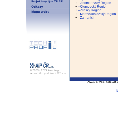
+
--Jihomoravský Region
+
--Olomoucký Region
+
--Zlínský Region
+
--Moravskoslezský Region
+
--Zahraničí
© 2003 - 2022 Asociace
inovačního podnikání ČR, z.s.
Obsah © 2003 - 2026 AIP 
N