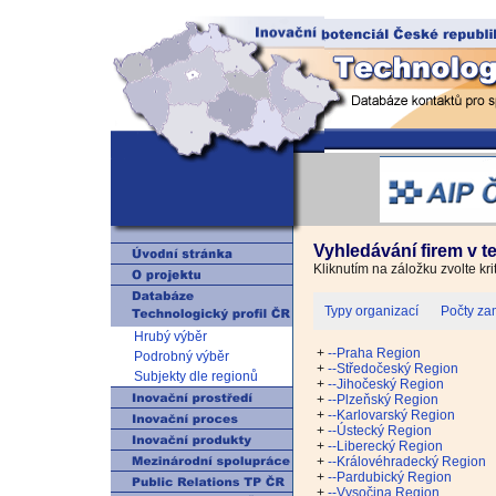
Vyhledávání firem v t
Kliknutím na záložku zvolte kri
Typy organizací
Počty za
Hrubý výběr
+
--Praha Region
Podrobný výběr
+
--Středočeský Region
Subjekty dle regionů
+
--Jihočeský Region
+
--Plzeňský Region
+
--Karlovarský Region
+
--Ústecký Region
+
--Liberecký Region
+
--Královéhradecký Region
+
--Pardubický Region
+
--Vysočina Region