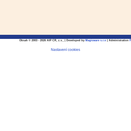
Obsah © 2003 - 2026 AIP CR, z.s., | Developed by
Magicware s.r.o
| Administration
Nastavení cookies