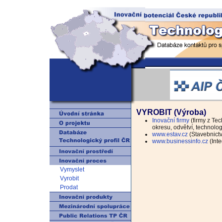
VYROBIT (Výroba)
Inovační firmy
(firmy z Tec
okresu, odvětví, technolo
www.estav.cz
(Stavebnictví
www.businessinfo.cz
(Inte
Vymyslet
Vyrobit
Prodat