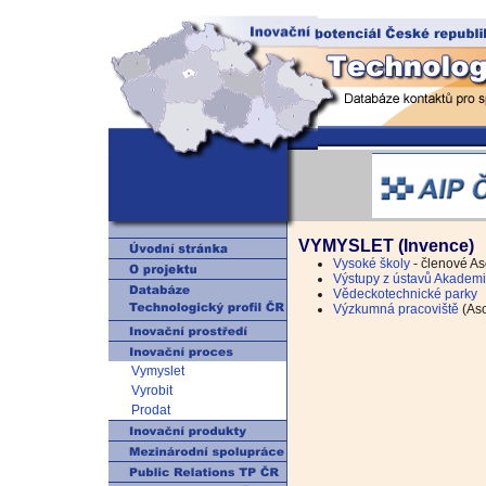
VYMYSLET (Invence)
Vysoké školy
- členové A
Výstupy z ústavů Akadem
Vědeckotechnické parky
Výzkumná pracoviště
(Aso
Vymyslet
Vyrobit
Prodat