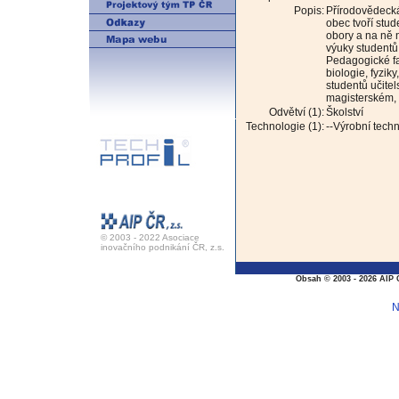
Popis:
Přírodovědecká
obec tvoří stu
obory a na ně 
výuky studentů
Pedagogické fa
biologie, fyzik
studentů učitel
magisterském, 
Odvětví (1):
Školství
Technologie (1):
--Výrobní tech
© 2003 - 2022 Asociace
inovačního podnikání ČR, z.s.
Obsah © 2003 - 2026 AIP 
N