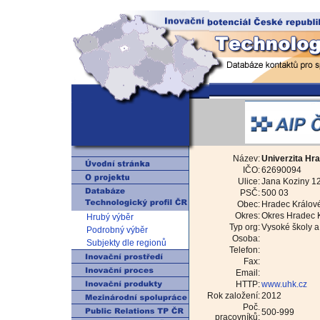
Název:
Univerzita Hr
IČO:
62690094
Ulice:
Jana Koziny 1
PSČ:
500 03
Obec:
Hradec Králov
Okres:
Okres Hradec 
Hrubý výběr
Typ org:
Vysoké školy a 
Podrobný výběr
Osoba:
Subjekty dle regionů
Telefon:
Fax:
Email:
HTTP:
www.uhk.cz
Rok založení:
2012
Poč.
500-999
pracovníků: