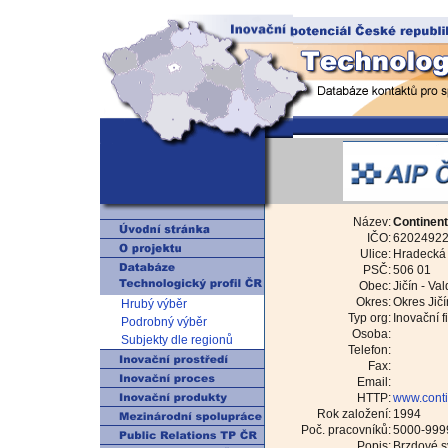
Název:
Continent
IČO:
6202492
Ulice:
Hradecká
PSČ:
506 01
Obec:
Jičín - Va
Okres:
Okres Jičí
Hrubý výběr
Typ org:
Inovační f
Podrobný výběr
Osoba:
Subjekty dle regionů
Telefon:
Fax:
Email:
HTTP:
www.conti
Rok založení:
1994
Poč. pracovníků:
5000-999
Popis:
Brzdové s