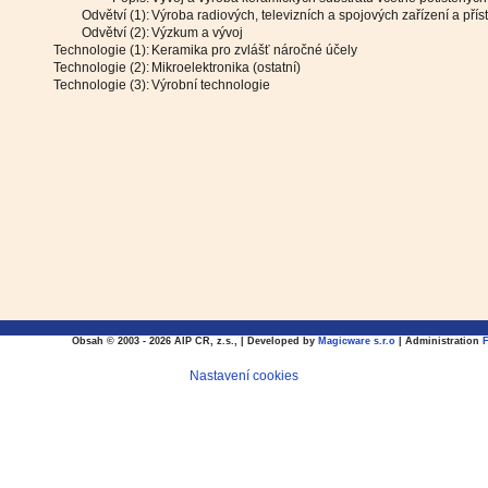
Odvětví (1):
Výroba radiových, televizních a spojových zařízení a příst
Odvětví (2):
Výzkum a vývoj
Technologie (1):
Keramika pro zvlášť náročné účely
Technologie (2):
Mikroelektronika (ostatní)
Technologie (3):
Výrobní technologie
Obsah © 2003 - 2026 AIP CR, z.s., | Developed by
Magicware s.r.o
| Administration
Nastavení cookies