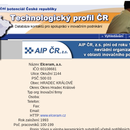
Vyhledávání
Název:
Elceram, a.s.
IČO:
60108681
Ulice:
Okružní 1144
PSČ:
500 03
Obec:
HRADEC KRÁLOVÉ
Okres:
Okres Hradec Králové
Typ org:
Inovační firmy
Osoba:
Telefon:
Fax:
Email:
HTTP:
www.elceram.cz
Rok založení:
1993
Poč. pracovníků:
100-199
Popis:
Vývoj a výroba keramických substrátů včetně potištěných