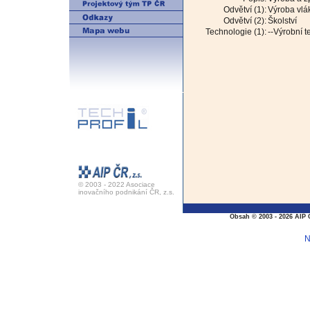
Odvětví (1):
Výroba vlák
Odvětví (2):
Školství
Technologie (1):
--Výrobní 
© 2003 - 2022 Asociace
inovačního podnikání ČR, z.s.
Obsah © 2003 - 2026 AIP 
N