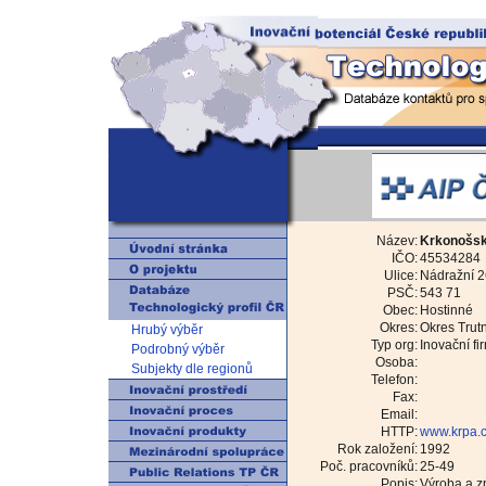
Název:
Krkonošské
IČO:
45534284
Ulice:
Nádražní 
PSČ:
543 71
Obec:
Hostinné
Okres:
Okres Trut
Hrubý výběr
Typ org:
Inovační fi
Podrobný výběr
Osoba:
Subjekty dle regionů
Telefon:
Fax:
Email:
HTTP:
www.krpa.
Rok založení:
1992
Poč. pracovníků:
25-49
Popis:
Výroba a zp