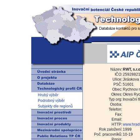
Název:
RWT, s.r.o
IČO:
2592882
Ulice:
Jiráskova
PSČ:
51601
Obec:
Rychnov 
Okres:
Okres Ry
Hrubý výběr
Typ org:
Inovační f
Podrobný výběr
Osoba:
Subjekty dle regionů
Telefon:
Fax:
Email:
HTTP:
www.hradu
Rok založení:
1999
Poč. pracovníků:
10-19
Popis: