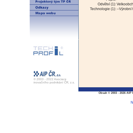
Odvětví (1):
Velkoobch
Technologie (1):
--Výrobní
© 2003 - 2022 Asociace
inovačního podnikání ČR, z.s.
Obsah © 2003 - 2026 AIP 
N