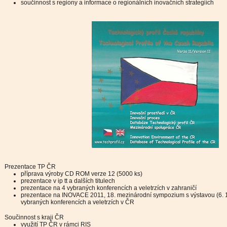
součinnost s regiony a informace o regionálních inovačních strategiích
Prezentace TP ČR
příprava výroby CD ROM verze 12 (5000 ks)
prezentace v ip tt a dalších titulech
prezentace na 4 vybraných konferencích a veletrzích v zahraničí
prezentace na INOVACE 2011, 18. mezinárodní sympozium s výstavou (6. 12.
vybraných konferencích a veletrzích v ČR
Součinnost s kraji ČR
využití TP ČR v rámci RIS