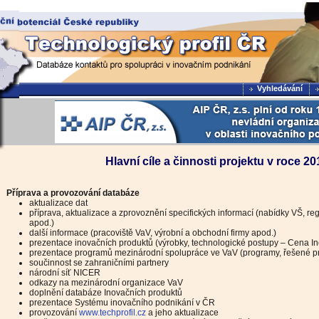
Vyhledávání
Hlavní cíle a činnosti projektu v roce 20
Příprava a provozování databáze
aktualizace dat
příprava, aktualizace a zprovoznění specifických informací (nabídky VŠ, re
apod.)
další informace (pracoviště VaV, výrobní a obchodní firmy apod.)
prezentace inovačních produktů (výrobky, technologické postupy – Cena I
prezentace programů mezinárodní spolupráce ve VaV (programy, řešené pr
součinnost se zahraničními partnery
národní síť NICER
odkazy na mezinárodní organizace VaV
doplnění databáze Inovačních produktů
prezentace Systému inovačního podnikání v ČR
provozování
www.techprofil.cz
a jeho aktualizace