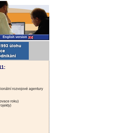
English version
11:
gionální rozvojové agentury
novace roku)
ojekty)