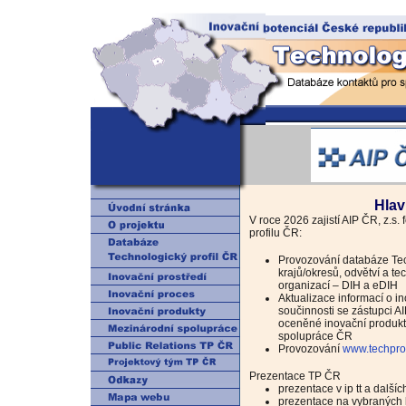
Hlav
V roce 2026 zajistí AIP ČR, z.s
profilu ČR:
Provozování databáze Tec
krajů/okresů, odvětví a te
organizací – DIH a eDIH
Aktualizace informací o i
součinnosti se zástupci AI
oceněné inovační produkt
spolupráce ČR
Provozování
www.techprof
Prezentace TP ČR
prezentace v ip tt a dalších
prezentace na vybraných k