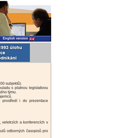
English version
400 subjektů).
uladu s platnou legislativou
kého týmu.
zájemců.
 prostředí i do prezentace
 veletrzích a konferencích v
titulů odborných časopisů pro