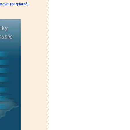
troval (bezplatně)
.