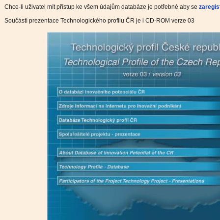
Chce-li uživatel mít přístup ke všem údajům databáze je potřebné aby se
zaregis
Součástí prezentace Technologického profilu ČR je i CD-ROM verze 03