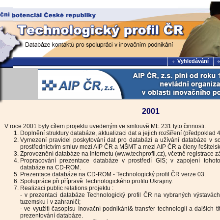
Vyhledávání
2001
V roce 2001 byly cílem projektu uvedeným ve smlouvě ME 231 tyto činnosti:
Doplnění struktury databáze, aktualizaci dat a jejich rozšíření (předpoklad 
Vymezení pravidel poskytování dat pro databázi a užívání databáze v so
prostřednictvím smluv mezi AIP ČR a MŠMT a mezi AIP ČR a členy řešitels
Zprovoznění databáze na Internetu (www.techprofil.cz), včetně registrace 
Propracování prezentace databáze v prostředí GIS; v zapojení tohoto
databáze na CD-ROM.
Prezentace databáze na CD-ROM - Technologický profil ČR verze 03.
Spolupráce při přípravě Technologického profilu Ukrajiny.
Realizaci public relations projektu :
- v prezentaci databáze Technologický profil ČR na vybraných výstavách,
tuzemsku i v zahraničí;
- ve využití časopisu Inovační podnikání& transfer technologií a dalších 
prezentování databáze.