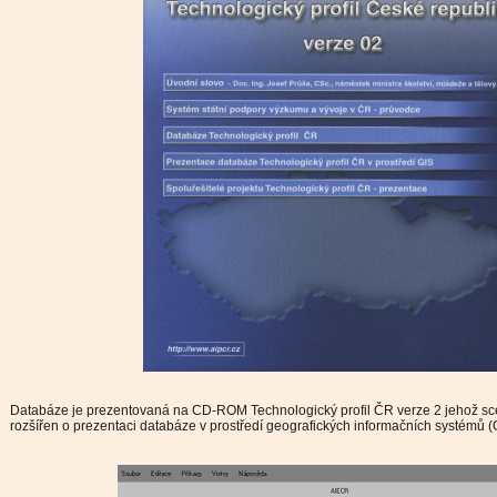
Databáze je prezentovaná na CD-ROM Technologický profil ČR verze 2 jehož scén
rozšířen o prezentaci databáze v prostředí geografických informačních systémů (