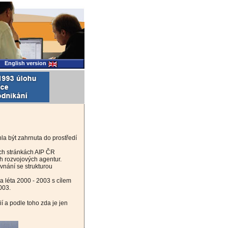
English version
la být zahrnuta do prostředí
ch stránkách AIP ČR
ch rozvojových agentur.
vnání se strukturou
na léta 2000 - 2003 s cílem
003.
 a podle toho zda je jen