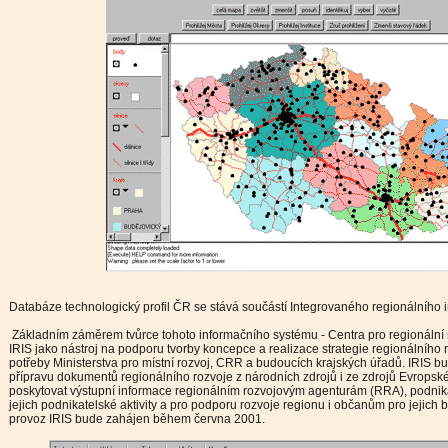
Databáze technologický profil ČR se stává součástí Integrovaného regionálního 
Základním záměrem tvůrce tohoto informačního systému - Centra pro regionální r
IRIS jako nástroj na podporu tvorby koncepce a realizace strategie regionálníh
potřeby Ministerstva pro místní rozvoj, CRR a budoucích krajských úřadů. IRIS b
přípravu dokumentů regionálního rozvoje z národních zdrojů i ze zdrojů Evropsk
poskytovat výstupní informace regionálním rozvojovým agenturám (RRA), podnik
jejich podnikatelské aktivity a pro podporu rozvoje regionu i občanům pro jejich
provoz IRIS bude zahájen během června 2001.