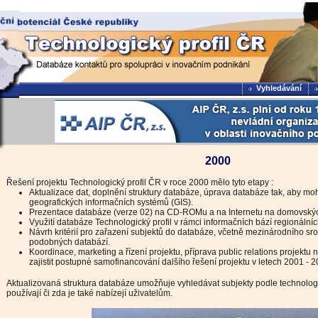
Vyhledávání
2000
Řešení projektu Technologický profil ČR v roce 2000 mělo tyto etapy :
Aktualizace dat, doplnění struktury databáze, úprava databáze tak, aby moh
geografických informačních systémů (GIS).
Prezentace databáze (verze 02) na CD-ROMu a na Internetu na domovský
Využití databáze Technologický profil v rámci informačních bází regionální
Návrh kritérií pro zařazení subjektů do databáze, včetně mezinárodního sro
podobných databází.
Koordinace, marketing a řízení projektu, příprava public relations projektu 
zajistit postupné samofinancování dalšího řešení projektu v letech 2001 - 2
Aktualizovaná struktura databáze umožňuje vyhledávat subjekty podle technologií
používají či zda je také nabízejí uživatelům.