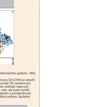
informačního systému - IRIS.
ozvoj ČR (CRR) je vytvořit
o rozvoje ČR zejména pro
ude využíván nejen pro
é unie, ale bude rovněž
atelům a investorům pro
 běžné potřeby. Zkušební