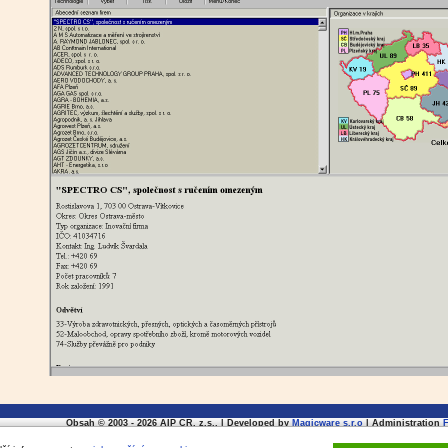
Obsah © 2003 - 2026 AIP CR, z.s., | Developed by
Magicware s.r.o
| Administration