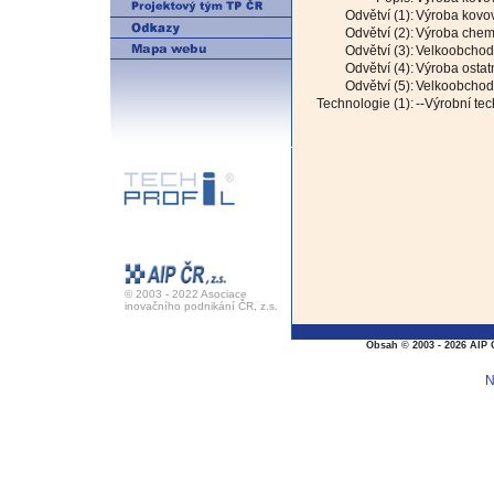
Odvětví (1):
Výroba kovov
Odvětví (2):
Výroba chem
Odvětví (3):
Velkoobchod 
Odvětví (4):
Výroba ostat
Odvětví (5):
Velkoobchod 
Technologie (1):
--Výrobní te
© 2003 - 2022 Asociace
inovačního podnikání ČR, z.s.
Obsah © 2003 - 2026 AIP 
N