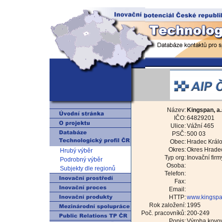
Název:
Kingspan, a.
IČO:
64829201
Ulice:
Vážní 465
PSČ:
500 03
Obec:
Hradec Král
Okres:
Okres Hrade
Hrubý výběr
Typ org:
Inovační firm
Podrobný výběr
Osoba:
Subjekty dle regionů
Telefon:
Fax:
Email:
HTTP:
www.kingspa
Rok založení:
1995
Poč. pracovníků:
200-249
Popis:
Výroba kovov