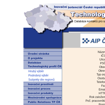
Náze
IČ
Ulic
PSČ
Obe
Okre
Hrubý výběr
Typ or
Podrobný výběr
Osob
Subjekty dle regionů
Telefo
Fa
Emai
HTT
Rok založen
Poč. pracovník
Popi