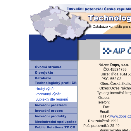
Název:
Dops, s.r.o.
IČO:
45534799
Ulice:
Třída TGM 5
PSČ:
552 03
Obec:
Česká Skali
Okres:
Okres Nách
Hrubý výběr
Typ org:
Inovační firm
Podrobný výběr
Osoba:
Subjekty dle regionů
Telefon:
Fax:
Email:
HTTP:
www.dops.cz
Rok založení:
1992
Poč. pracovníků:
25-49
Popis:
výroba pletiv