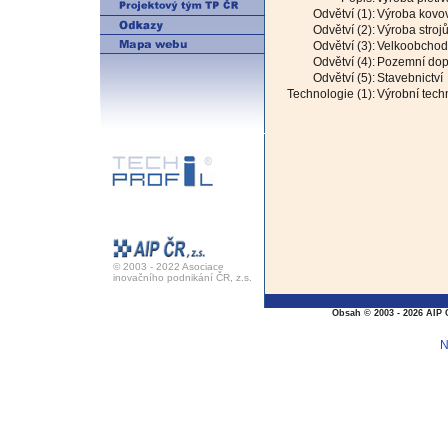
Odvětví (1):
Výroba kovov
Odvětví (2):
Výroba strojů
Odvětví (3):
Velkoobchod 
Odvětví (4):
Pozemní dopr
Odvětví (5):
Stavebnictví
Technologie (1):
Výrobní tech
© 2003 - 2022 Asociace
inovačního podnikání ČR, z.s.
Obsah © 2003 - 2026 AIP 
N