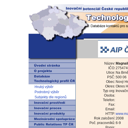
Název:
Magnali
IČO:
275474
Ulice:
Na Brně
PSČ:
500 06
Obec:
Nový Hr
Okres:
Okres H
Hrubý výběr
Typ org:
Inovační
Podrobný výběr
Osoba:
Subjekty dle regionů
Telefon:
Fax:
Email:
HTTP:
www.ma
Rok založení:
2008
Poč. pracovníků:
6-9
Popis: