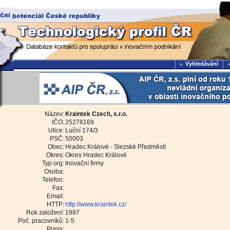
Vyhledávání
Název:
Kraintek Czech, s.r.o.
IČO:
25278169
Ulice:
Luční 174/3
PSČ:
50003
Obec:
Hradec Králové - Slezské Předměstí
Okres:
Okres Hradec Králové
Typ org:
Inovační firmy
Osoba:
Telefon:
Fax:
Email:
HTTP:
http://www.kraintek.cz/
Rok založení:
1997
Poč. pracovníků:
1-5
Popis: