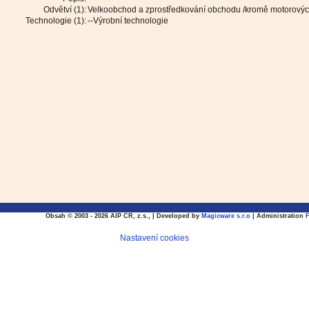
Odvětví (1):
Velkoobchod a zprostředkování obchodu /kromě motorových
Technologie (1):
--Výrobní technologie
Obsah © 2003 - 2026 AIP CR, z.s., | Developed by
Magicware s.r.o
| Administration
Nastavení cookies