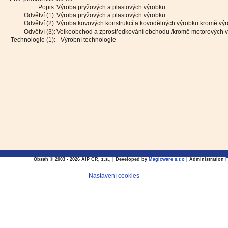
Popis:
Výroba pryžových a plastových výrobků
Odvětví (1):
Výroba pryžových a plastových výrobků
Odvětví (2):
Výroba kovových konstrukcí a kovodělných výrobků kromě výro
Odvětví (3):
Velkoobchod a zprostředkování obchodu /kromě motorových v
Technologie (1):
--Výrobní technologie
Obsah © 2003 - 2026 AIP CR, z.s., | Developed by
Magicware s.r.o
| Administration
Nastavení cookies