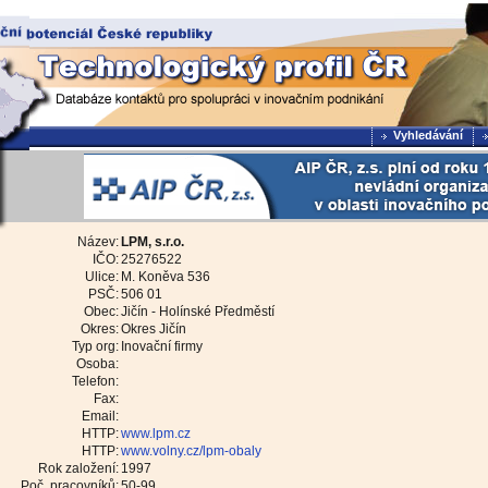
Vyhledávání
Název:
LPM, s.r.o.
IČO:
25276522
Ulice:
M. Koněva 536
PSČ:
506 01
Obec:
Jičín - Holínské Předměstí
Okres:
Okres Jičín
Typ org:
Inovační firmy
Osoba:
Telefon:
Fax:
Email:
HTTP:
www.lpm.cz
HTTP:
www.volny.cz/lpm-obaly
Rok založení:
1997
Poč. pracovníků:
50-99