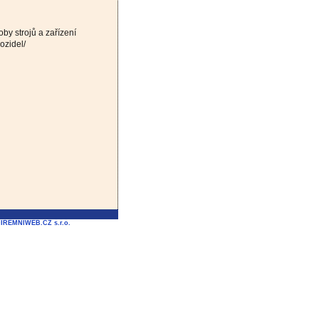
by strojů a zařízení
ozidel/
FIREMNIWEB.CZ s.r.o.